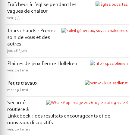
Fraîcheur à l’église pendant les
vagues de chaleur
ven.
3
juil.
Jours chauds : Prenez
soin de vous et des
autres
jeu.
18
juin
Plaines de jeux Ferme Holleken
ven.
29
mai
Petits travaux
mar.
19
mai
Sécurité
routière à
Linkebeek : des résultats encourageants et de
nouveaux dispositifs
ven.
20
mars