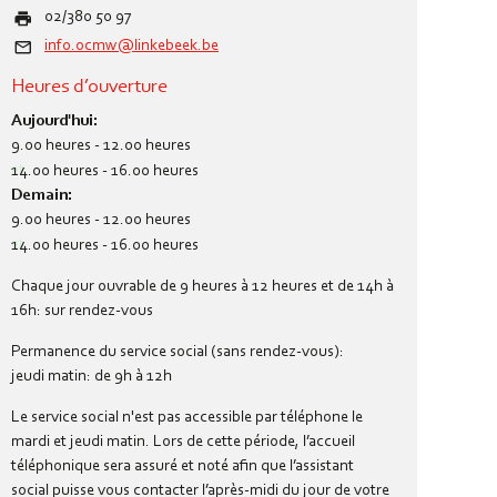
. Travaux Publics
8. Offres d'emploi
02/380 50 97
6. Sport
info.ocmw@linkebeek.be
9. Déclaration de
7. Jumelage
confidentialité
Heures d’ouverture
Aujourd'hui:
8. Evènements
5. Logement
9.00 heures
-
12.00 heures
- nouvelle
et
14.00 heures
-
16.00 heures
procédure de
Demain:
demande
9.00 heures
-
12.00 heures
et
14.00 heures
-
16.00 heures
9. Ludothèque
Chaque jour ouvrable de 9 heures à 12 heures et de 14h à
10.
16h: sur rendez-vous
Hébergements
Permanence du service social (sans rendez-vous):
jeudi matin: de 9h à 12h
11. Peter Pan
Le service social n'est pas accessible par téléphone le
12. SEL de
mardi et jeudi matin. Lors de cette période, l’accueil
Linkebeek
téléphonique sera assuré et noté afin que l’assistant
social puisse vous contacter l’après-midi du jour de votre