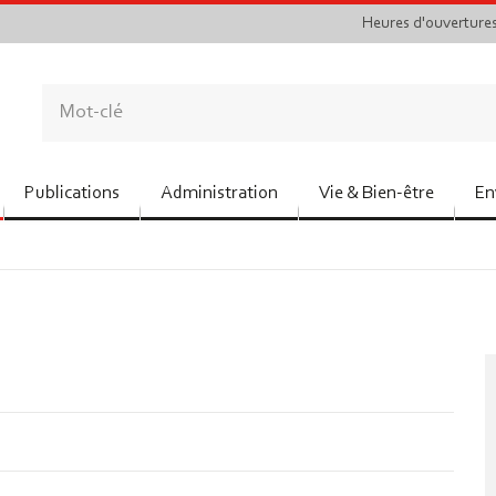
Heures d'ouverture
Publications
Administration
Vie & Bien-être
En
1. Registre des publications
1. Linkebeek Info
1
2. Conseil communal
2. Conseil communal
p
3. Collège des bourgmestre
3. Collège des bourgmestre
et échevins
et échevins
4. Bourgmestre
4. Bourgmestre
4
5. CPG
5. Police