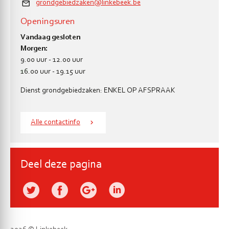
grondgebiedzaken@linkebeek.be
Openingsuren
Vandaag gesloten
Morgen:
9.00 uur
-
12.00 uur
en
16.00 uur
-
19.15 uur
Dienst grondgebiedzaken: ENKEL OP AFSPRAAK
Alle contactinfo
Deel deze pagina