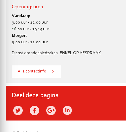
Openingsuren
Vandaag:
9.00 uur
-
12.00 uur
en
16.00 uur
-
19.15 uur
Morgen:
9.00 uur
-
12.00 uur
Dienst grondgebiedzaken: ENKEL OP AFSPRAAK
Alle contactinfo
Deel deze pagina