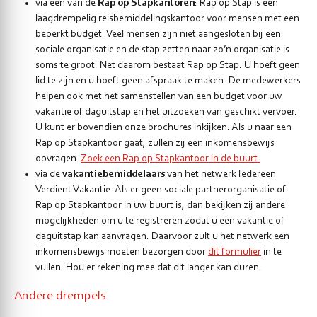
via een van de
Rap op Stapkantoren
: Rap op Stap is een
laagdrempelig reisbemiddelingskantoor voor mensen met een
beperkt budget. Veel mensen zijn niet aangesloten bij een
sociale organisatie en de stap zetten naar zo’n organisatie is
soms te groot. Net daarom bestaat Rap op Stap. U hoeft geen
lid te zijn en u hoeft geen afspraak te maken. De medewerkers
helpen ook met het samenstellen van een budget voor uw
vakantie of daguitstap en het uitzoeken van geschikt vervoer.
U kunt er bovendien onze brochures inkijken. Als u naar een
Rap op Stapkantoor gaat, zullen zij een inkomensbewijs
opvragen.
Zoek een Rap op Stapkantoor in de buurt
.
via de
vakantiebemiddelaars
van het netwerk Iedereen
Verdient Vakantie. Als er geen sociale partnerorganisatie of
Rap op Stapkantoor in uw buurt is, dan bekijken zij andere
mogelijkheden om u te registreren zodat u een vakantie of
daguitstap kan aanvragen. Daarvoor zult u het netwerk een
inkomensbewijs moeten bezorgen door
dit formulier
in te
vullen. Hou er rekening mee dat dit langer kan duren.
Andere drempels